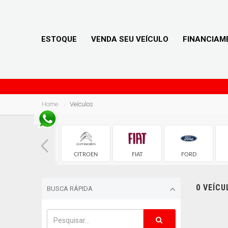
ESTOQUE
VENDA SEU VEÍCULO
FINANCIAM
Home
Veículos
N
CHEVROLET
CITROEN
FIAT
FORD
0 VEÍC
BUSCA RÁPIDA