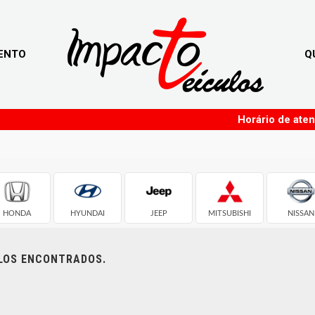
ENTO
Q
Horário de ate
HONDA
HYUNDAI
JEEP
MITSUBISHI
NISSAN
ULOS ENCONTRADOS.