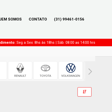
UEM SOMOS
CONTATO
(31) 99461-0156
ndimento:
Seg a Sex: 8hs às 18hs | Sáb: 08:00 as 14:00 hrs
RENAULT
TOYOTA
VOLKSWAGEN
CHEVROLET
Toggle Dropdow